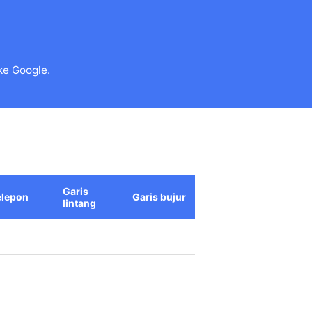
ke Google.
Garis
elepon
Garis bujur
lintang