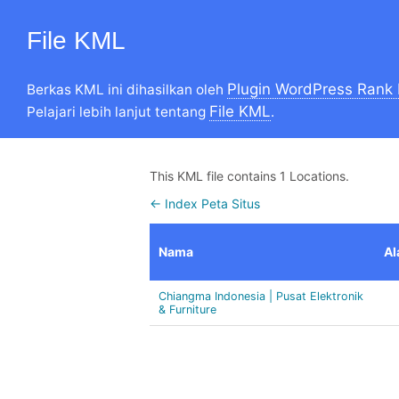
File KML
Plugin WordPress Rank
Berkas KML ini dihasilkan oleh
File KML
Pelajari lebih lanjut tentang
.
This KML file contains 1 Locations.
← Index Peta Situs
Nama
Al
Chiangma Indonesia | Pusat Elektronik
& Furniture