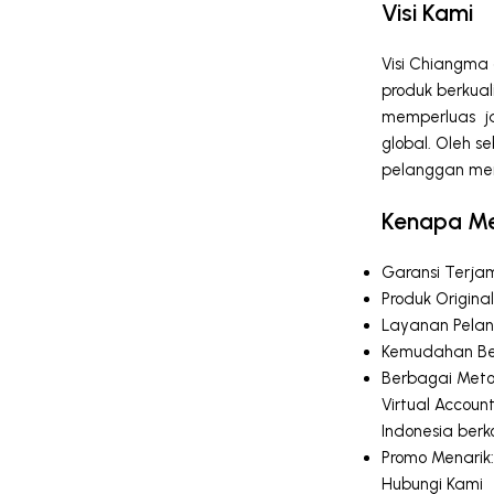
Visi Kami
Visi Chiangma
produk berkua
memperluas jar
global. Oleh 
pelanggan me
Kenapa Me
Garansi Terja
Produk Origina
Layanan Pelan
Kemudahan Ber
Berbagai Meto
Virtual Account
Indonesia ber
Promo Menarik:
Hubungi Kami