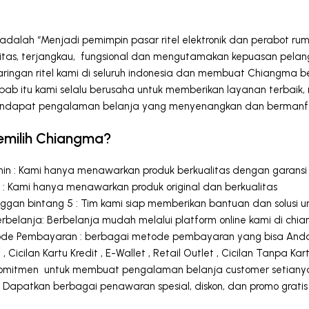
 adalah “Menjadi pemimpin pasar ritel elektronik dan perabot r
litas, terjangkau, fungsional dan mengutamakan kepuasan pelang
ingan ritel kami di seluruh indonesia dan membuat Chiangma be
sebab itu kami selalu berusaha untuk memberikan layanan terbai
ndapat pengalaman belanja yang menyenangkan dan bermanf
milih Chiangma?
min : Kami hanya menawarkan produk berkualitas dengan garansi
l : Kami hanya menawarkan produk original dan berkualitas
ggan bintang 5 : Tim kami siap memberikan bantuan dan solusi u
belanja: Berbelanja mudah melalui platform online kami di
chia
de Pembayaran : berbagai metode pembayaran yang bisa Anda gun
 , Cicilan Kartu Kredit , E-Wallet , Retail Outlet , Cicilan Tanpa
komitmen untuk membuat pengalaman belanja customer setian
 Dapatkan berbagai penawaran spesial, diskon, dan promo gratis