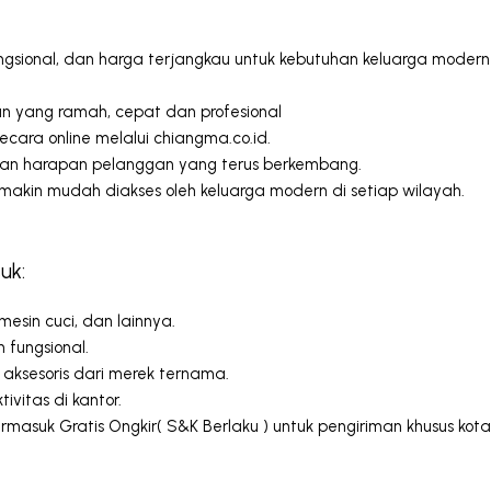
ngsional, dan harga terjangkau untuk kebutuhan keluarga modern
n yang ramah, cepat dan profesional
ara online melalui
chiangma.co.id
.
dan harapan pelanggan yang terus berkembang.
emakin mudah diakses oleh keluarga modern di setiap wilayah.
uk:
esin cuci, dan lainnya.
 fungsional.
aksesoris dari merek ternama.
ivitas di kantor.
suk Gratis Ongkir( S&K Berlaku ) untuk pengiriman khusus kota