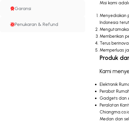
Misi kami adal
Garansi
Menyediakan pr
Indonesia ter
Penukaran & Refund
Mengutamakan 
Memberikan pe
Terus berinov
Memperluas jar
Produk da
Kami menye
Elektronik Rum
Perabot Rumah 
Gadgets dan A
Peralatan Kanto
Chiangma.co.i
Medan dan sek