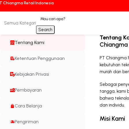
T Chiangma Retail Indonesia
Semua Kategori
Search
Tentang K
Tentang Kami
Chiangma R
PT Chiangma R
Ketentuan Penggunaan
kebutuhan tekn
murah dan ber
Kebijakan Privasi
Sebagai penyed
Pembayaran
tangga, kami b
bahwa teknolo
dan individu.
Cara Belanja
Misi Kami
Pengiriman