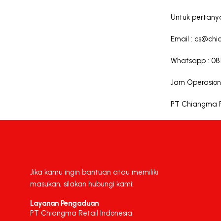
Untuk pertanya
Email :
cs@chi
Whatsapp :
08
Jam Operasiona
PT Chiangma Re
Jika kamu ingin bantuan atau memiliki
masukan, silakan hubungi kami:
Layanan Pengaduan
PT Chiangma Retail Indonesia