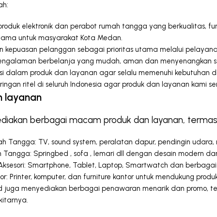
ah:
oduk elektronik dan perabot rumah tangga yang berkualitas, fu
utama untuk masyarakat Kota Medan.
kepuasan pelanggan sebagai prioritas utama melalui pelayana
ngalaman berbelanja yang mudah, aman dan menyenangkan sec
asi dalam produk dan layanan agar selalu memenuhi kebutuhan 
ingan ritel di seluruh Indonesia agar produk dan layanan kami s
n layanan
diakan berbagai macam produk dan layanan, termas
ah Tangga: TV, sound system, peralatan dapur, pendingin udara, m
Tangga: Springbed , sofa , lemari dll dengan desain modern dan
ksesori: Smartphone, Tablet, Laptop, Smartwatch dan berbagai 
r: Printer, komputer, dan furniture kantor untuk mendukung produkt
d
juga menyediakan berbagai penawaran menarik dan promo, terma
itarnya.