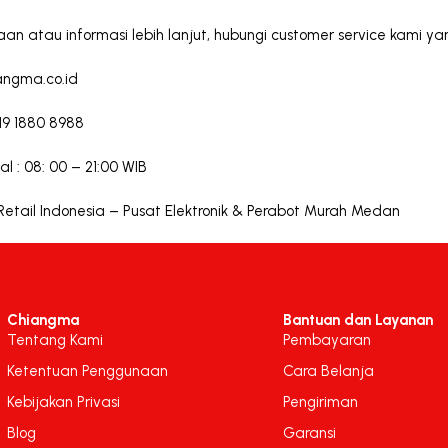
an atau informasi lebih lanjut, hubungi customer service kami 
angma.co.id
19 1880 8988
l : 08: 00 – 21:00 WIB
tail Indonesia – Pusat Elektronik & Perabot Murah Medan
Chiangma
Bantuan dan Layanan
Tentang Kami
Pembayaran
Ketentuan Penggunaan
Cara Belanja
Kebijakan Privasi
Pengiriman
Blog
Garansi