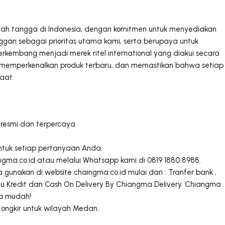
umah tangga di Indonesia, dengan komitmen untuk menyediakan
gan sebagai prioritas utama kami, serta berupaya untuk
rkembang menjadi merek ritel international yang diakui secara
k, memperkenalkan produk terbaru, dan memastikan bahwa setiap
aat.
 resmi dan terpercaya
ntuk setiap pertanyaan Anda.
ngma.co.id
atau melalui Whatsapp kami di 0819 1880 8988.
akan di website chaingma.co.id mulai dari : Tranfer bank ,
 Kartu Kredit dan Cash On Delivery By Chiangma Delivery. Chiangma
ya mudah!
 ongkir untuk wilayah Medan.