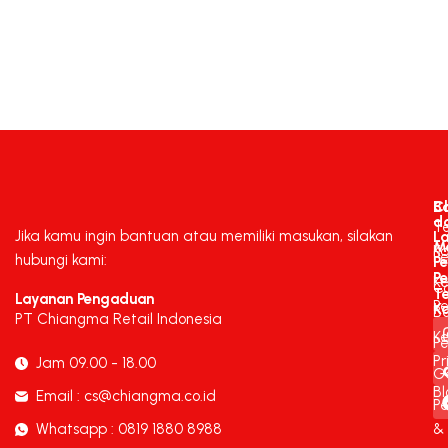
C
B
d
T
Jika kamu ingin bantuan atau memiliki masukan, silakan
L
M
K
P
hubungi kami:
P
P
K
C
T
Layanan Pengaduan
P
K
B
PT Chiangma Retail Indonesia
Ke
Pe
Pr
Jam 09.00 - 18.00
G
Bl
Email : cs@chiangma.co.id
P
Whatsapp : 0819 1880 8988
&