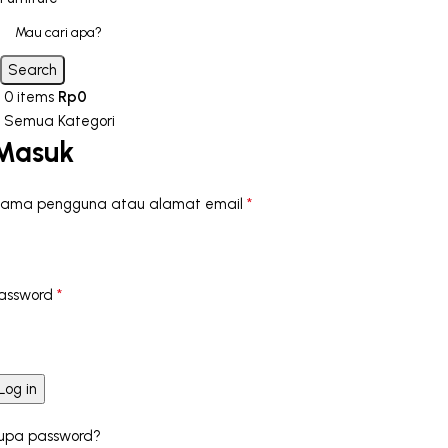
Search
0
items
Rp
0
Semua Kategori
Masuk
*
ama pengguna atau alamat email
*
assword
Log in
upa password?