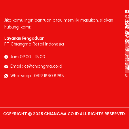
C
B
d
T
Jika kamu ingin bantuan atau memiliki masukan, silakan
L
M
K
P
hubungi kami:
P
P
K
C
T
Layanan Pengaduan
P
K
B
PT Chiangma Retail Indonesia
Ke
Pe
Pr
Jam 09.00 - 18.00
G
Bl
Email : cs@chiangma.co.id
P
Whatsapp : 0819 1880 8988
&
COPYRIGHT © 2025 CHIANGMA.CO.ID ALL RIGHTS RESERVED.