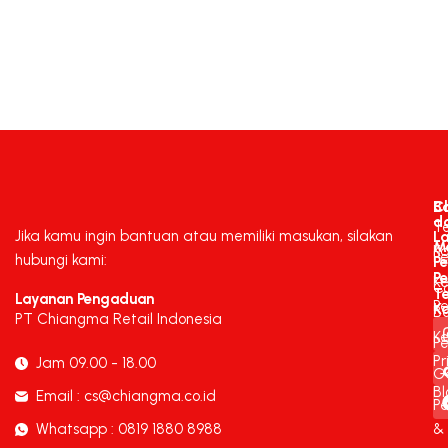
C
B
d
T
Jika kamu ingin bantuan atau memiliki masukan, silakan
L
M
K
P
hubungi kami:
P
P
K
C
T
Layanan Pengaduan
P
K
B
PT Chiangma Retail Indonesia
Ke
Pe
Pr
Jam 09.00 - 18.00
G
Bl
Email : cs@chiangma.co.id
P
Whatsapp : 0819 1880 8988
&