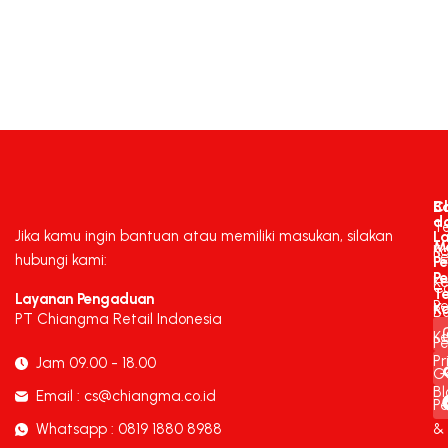
C
B
d
T
Jika kamu ingin bantuan atau memiliki masukan, silakan
L
M
K
P
hubungi kami:
P
P
K
C
T
Layanan Pengaduan
P
K
B
PT Chiangma Retail Indonesia
Ke
Pe
Pr
Jam 09.00 - 18.00
G
Bl
Email : cs@chiangma.co.id
P
Whatsapp : 0819 1880 8988
&