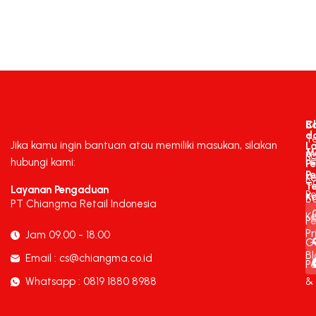
C
B
d
T
Jika kamu ingin bantuan atau memiliki masukan, silakan
L
M
K
P
hubungi kami:
P
P
K
C
T
Layanan Pengaduan
P
K
B
PT Chiangma Retail Indonesia
Ke
Pe
Pr
Jam 09.00 - 18.00
G
Bl
Email : cs@chiangma.co.id
P
Whatsapp : 0819 1880 8988
&