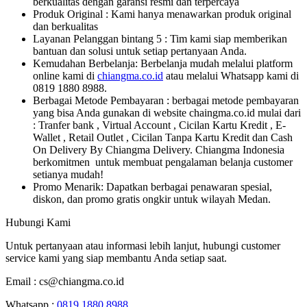
berkualitas dengan garansi resmi dan terpercaya
Produk Original : Kami hanya menawarkan produk original
dan berkualitas
Layanan Pelanggan bintang 5 : Tim kami siap memberikan
bantuan dan solusi untuk setiap pertanyaan Anda.
Kemudahan Berbelanja: Berbelanja mudah melalui platform
online kami di
chiangma.co.id
atau melalui Whatsapp kami di
0819 1880 8988.
Berbagai Metode Pembayaran : berbagai metode pembayaran
yang bisa Anda gunakan di website chaingma.co.id mulai dari
: Tranfer bank , Virtual Account , Cicilan Kartu Kredit , E-
Wallet , Retail Outlet , Cicilan Tanpa Kartu Kredit dan Cash
On Delivery By Chiangma Delivery. Chiangma Indonesia
berkomitmen untuk membuat pengalaman belanja customer
setianya mudah!
Promo Menarik: Dapatkan berbagai penawaran spesial,
diskon, dan promo gratis ongkir untuk wilayah Medan.
Hubungi Kami
Untuk pertanyaan atau informasi lebih lanjut, hubungi customer
service kami yang siap membantu Anda setiap saat.
Email :
cs@chiangma.co.id
Whatsapp :
0819 1880 8988