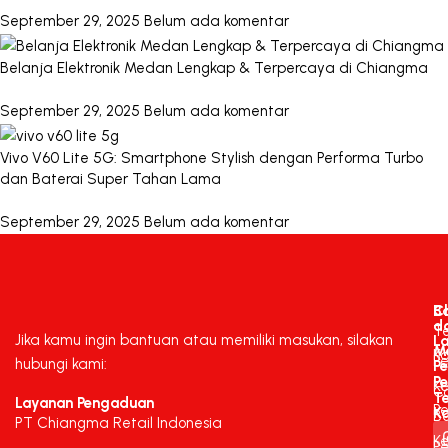
September 29, 2025
Belum ada komentar
Belanja Elektronik Medan Lengkap & Terpercaya di Chiangma
September 29, 2025
Belum ada komentar
Vivo V60 Lite 5G: Smartphone Stylish dengan Performa Turbo
dan Baterai Super Tahan Lama
September 29, 2025
Belum ada komentar
C
B
d
T
Jika kamu ingin bantuan atau memiliki masukan, silakan
L
M
K
P
hubungi kami:
P
P
K
C
T
Layanan Pengaduan
P
K
B
PT Chiangma Retail Indonesia
Ke
Pe