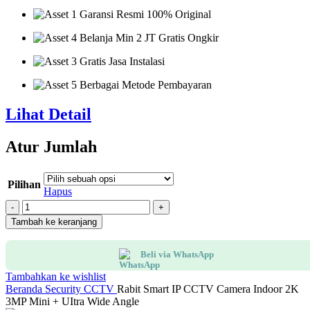
Garansi Resmi 100% Original
Belanja Min 2 JT Gratis Ongkir
Gratis Jasa Instalasi
Berbagai Metode Pembayaran
Lihat Detail
Atur Jumlah
Pilihan
Hapus
Kuantitas
Rabit
Tambah ke keranjang
Smart
IP
Beli via WhatsApp
CCTV
Camera
Tambahkan ke wishlist
Indoor
Beranda
Security
CCTV
Rabit Smart IP CCTV Camera Indoor 2K
2K
3MP Mini + UItra Wide Angle
3MP