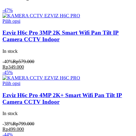
-47%
Produk
Pilih opsi
ini
memiliki
Ezviz H6c Pro 3MP 2K Smart Wifi Pan Tilt IP
beberapa
Camera CCTV Indoor
varian.
Pilihan
In stock
ini
dapat
-40%
Rp
579.000
diambil
Rp
349.000
di
-45%
halaman
produk
Produk
Pilih opsi
ini
memiliki
Ezviz H6c Pro 4MP 2K+ Smart Wifi Pan Tilt IP
beberapa
Camera CCTV Indoor
varian.
Pilihan
In stock
ini
dapat
-38%
Rp
799.000
diambil
Rp
499.000
di
-44%