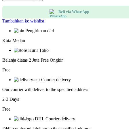
Smart
IP
Beli via WhatsApp
CCTV
Camera
Tambahkan ke wishlist
Indoor
2K
Pengiriman dari
3MP
Mini
Kota Medan
+
UItra
Kurir Toko
Wide
Angle
Belanja diatas 2 Juta Free Ongkir
Free
Courier delivery
Our courier will deliver to the specified address
2-3 Days
Free
DHL Courier delivery
DHL courier will deliver to the specified address