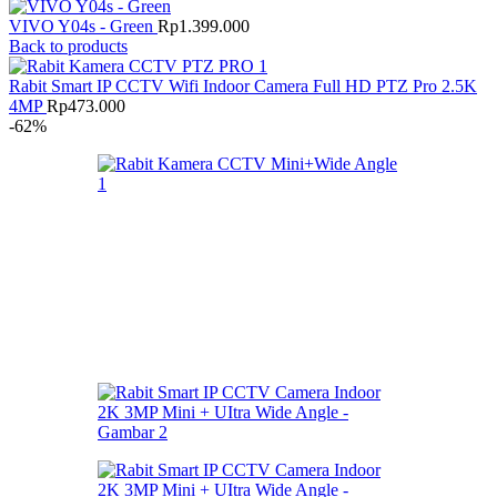
Mini
VIVO Y04s - Green
Rp
1.399.000
+
Back to products
UItra
Wide
Rabit Smart IP CCTV Wifi Indoor Camera Full HD PTZ Pro 2.5K
Angle
4MP
Rp
473.000
-62%