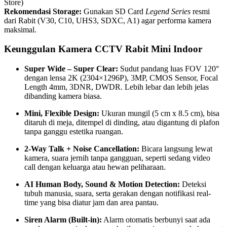
Store)
Rekomendasi Storage:
Gunakan SD Card
Legend Series
resmi
dari Rabit (V30, C10, UHS3, SDXC, A1) agar performa kamera
maksimal.
Keunggulan Kamera CCTV Rabit Mini Indoor
Super Wide – Super Clear:
Sudut pandang luas FOV 120°
dengan lensa 2K (2304×1296P), 3MP, CMOS Sensor, Focal
Length 4mm, 3DNR, DWDR. Lebih lebar dan lebih jelas
dibanding kamera biasa.
Mini, Flexible Design:
Ukuran mungil (5 cm x 8.5 cm), bisa
ditaruh di meja, ditempel di dinding, atau digantung di plafon
tanpa ganggu estetika ruangan.
2-Way Talk + Noise Cancellation:
Bicara langsung lewat
kamera, suara jernih tanpa gangguan, seperti sedang video
call dengan keluarga atau hewan peliharaan.
AI Human Body, Sound & Motion Detection:
Deteksi
tubuh manusia, suara, serta gerakan dengan notifikasi real-
time yang bisa diatur jam dan area pantau.
Siren Alarm (Built-in):
Alarm otomatis berbunyi saat ada