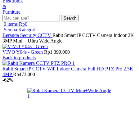
Search
0
items
Rp
0
Semua Kategori
Beranda
Security
CCTV
Rabit Smart IP CCTV Camera Indoor 2K
3MP Mini + UItra Wide Angle
VIVO Y04s - Green
Rp
1.399.000
Back to products
Rabit Smart IP CCTV Wifi Indoor Camera Full HD PTZ Pro 2.5K
4MP
Rp
473.000
-62%