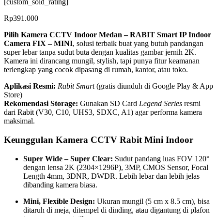
[custom_sold_rating]
Rp
391.000
Pilih Kamera CCTV Indoor Medan – RABIT Smart IP Indoor
Camera FIX – MINI
, solusi terbaik buat yang butuh pandangan
super lebar tanpa sudut buta dengan kualitas gambar jernih 2K.
Kamera ini dirancang mungil, stylish, tapi punya fitur keamanan
terlengkap yang cocok dipasang di rumah, kantor, atau toko.
Aplikasi Resmi:
Rabit Smart
(gratis diunduh di Google Play & App
Store)
Rekomendasi Storage:
Gunakan SD Card
Legend Series
resmi
dari Rabit (V30, C10, UHS3, SDXC, A1) agar performa kamera
maksimal.
Keunggulan Kamera CCTV Rabit Mini Indoor
Super Wide – Super Clear:
Sudut pandang luas FOV 120°
dengan lensa 2K (2304×1296P), 3MP, CMOS Sensor, Focal
Length 4mm, 3DNR, DWDR. Lebih lebar dan lebih jelas
dibanding kamera biasa.
Mini, Flexible Design:
Ukuran mungil (5 cm x 8.5 cm), bisa
ditaruh di meja, ditempel di dinding, atau digantung di plafon